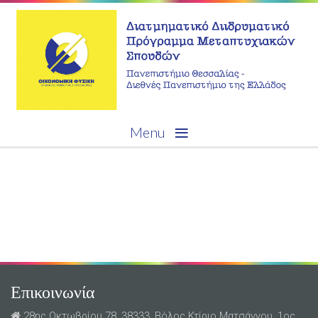
≡
Menu
Επικοινωνία
28ης Οκτωβρίου 78, 38333, Βόλος Κτίριο Ματσάγγου, 1ος