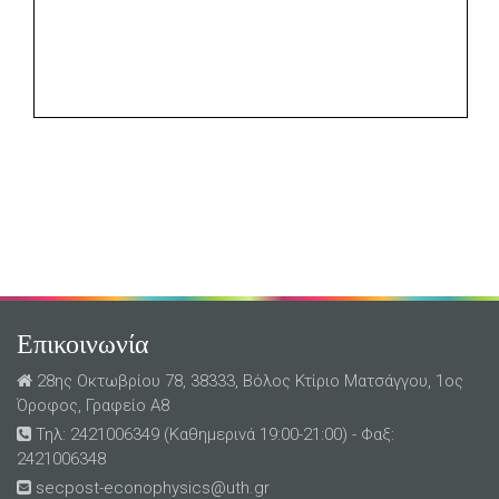
Επικοινωνία
28ης Οκτωβρίου 78, 38333, Βόλος Κτίριο Ματσάγγου, 1ος
Όροφος, Γραφείο Α8
Τηλ: 2421006349 (Καθημερινά 19:00-21:00) - Φαξ:
2421006348
secpost-econophysics@uth.gr