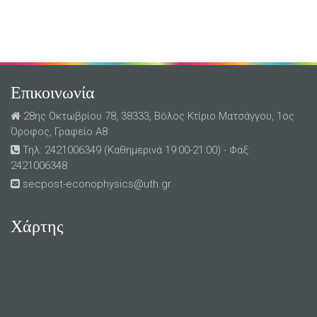
Επικοινωνία
28ης Οκτωβρίου 78, 38333, Βόλος Κτίριο Ματσάγγου, 1ος
Όροφος, Γραφείο Α8
Τηλ: 2421006349 (Καθημερινά 19:00-21:00) - Φαξ:
2421006348
secpost-econophysics@uth.gr
Χάρτης